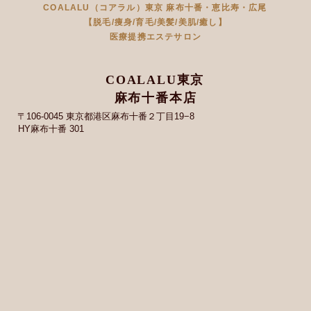
COALALU（コアラル）東京 麻布十番・恵比寿・広尾
【脱毛/痩身/育毛/美髪/美肌/癒し】
医療提携エステサロン
COALALU東京
麻布十番本店
〒106-0045 東京都港区麻布十番２丁目19−8
HY麻布十番 301