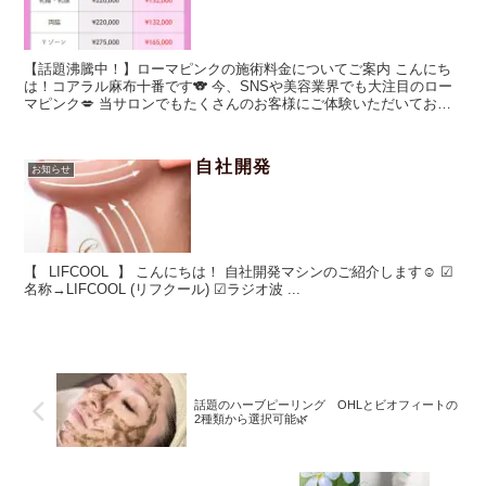
【話題沸騰中！】ローマピンクの施術料金についてご案内 こんにち
は！コアラル麻布十番です🐨 今、SNSや美容業界でも大注目のロー
マピンク💋 当サロンでもたくさんのお客様にご体験いただいてお
り、嬉しいお...
自社開発
お知らせ
【⠀LIFCOOL 】 こんにちは！ 自社開発マシンのご紹介します☺️ ︎︎︎︎︎︎☑︎
名称→LIFCOOL (リフクール) ︎︎︎︎︎︎☑︎ラジオ波 ...
話題のハーブピーリング OHLとビオフィートの
2種類から選択可能🌿