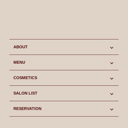
ABOUT
初めての方へ
MENU
キャンペーン情報
MENU
COSMETICS
スタッフ紹介
LIFCOOL
COSMETICS
SALON LIST
よくあるご質問
SINN PURETE
SINN PURETE
SALON LIST
RESERVATION
Blog
CHRISTINA
CHRISTINA
麻布十番本店
RESERVATION