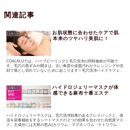
関連記事
お肌状態に合わせたケアで肌
お知らせ
本来のツヤハリ美肌に！
COALALUでは、ハーブピーリングと毛穴洗浄の同時施術が可能で
す。毛穴の黒ずみや開きは、古い角質や皮脂汚れがクレンジングや洗
顔で落とし切れていないために起こります！毛穴洗浄ハイドラフェイ
シャルで古い角質や毛穴の汚れを取り除くことで、ハーブの生薬をダ
イレクトに入れこむことで肌代謝を上げて活性力を高め、乱れてい
る・低下しているターンオーバーを引き上げることでお肌悩みを根本
ハイドロジェリーマスクが体
お知らせ
から解決！ハーブピーリングの肌再生を促すアマロスのハーブピーリ
感できる麻布十番エステ
ングでくすみのない肌本来のハリツヤ美肌に仕上がります。
ハイドロジェリーマスクは、毛穴洗浄効果のあるクレイパックと、保
湿＆栄養補給をするシートマスクの２つの効果を合わせた自然派マス
ク。主成分には天然の恵み(カリウム・マグネシウム・ナトリウムな
ど)の電解質を多くふくんでいて、酵素が発生することで古い角質を