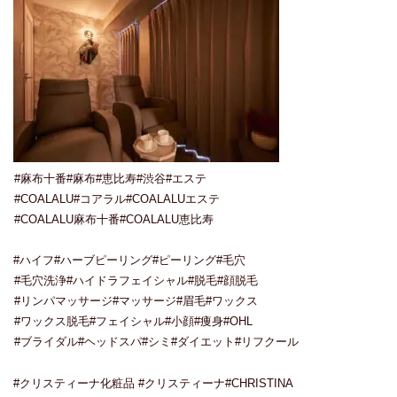
#麻布十番#麻布#恵比寿#渋谷#エステ
#COALALU#コアラル#COALALUエステ
#COALALU麻布十番#COALALU恵比寿
#ハイフ#ハーブピーリング#ピーリング#毛穴
#毛穴洗浄#ハイドラフェイシャル#脱毛#顔脱毛
#リンパマッサージ#マッサージ#眉毛#ワックス
#ワックス脱毛#フェイシャル#小顔#痩身#OHL
#ブライダル#ヘッドスパ#シミ#ダイエット#リフクール
#クリスティーナ化粧品 #クリスティーナ#CHRISTINA