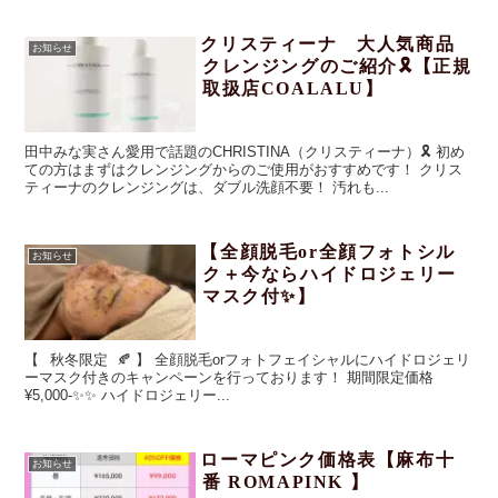
除去し、肌のターンオーバーを促進。 防腐剤不使用のFreshマスクで
うるつや肌に☆
クリスティーナ 大人気商品
お知らせ
クレンジングのご紹介🎗️【正規
取扱店COALALU】
田中みな実さん愛用で話題のCHRISTINA（クリスティーナ）🎗️ 初め
ての方はまずはクレンジングからのご使用がおすすめです！ クリス
ティーナのクレンジングは、ダブル洗顔不要！ 汚れも...
【全顔脱毛or全顔フォトシル
お知らせ
ク＋今ならハイドロジェリー
マスク付✨】
【⠀秋冬限定 🍂 】 全顔脱毛orフォトフェイシャルにハイドロジェリ
ーマスク付きのキャンペーンを行っております！ 期間限定価格
¥5,000-✨✨ ハイドロジェリー...
ローマピンク価格表【麻布十
お知らせ
番 ROMAPINK 】