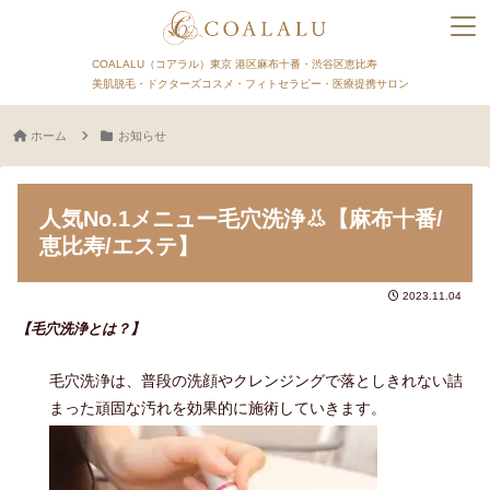
COALALU（コアラル）東京 港区麻布十番・渋谷区恵比寿
美肌脱毛・ドクターズコスメ・フィトセラピー・医療提携サロン
ホーム
お知らせ
人気No.1メニュー毛穴洗浄👃【麻布十番/
恵比寿/エステ】
2023.11.04
【毛穴洗浄とは？】
毛穴洗浄は、普段の洗顔やクレンジングで落としきれない詰
まった頑固な汚れを効果的に施術していきます。