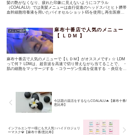
髪の艶がなくなり、疲れた印象に見えないようにコアラル
（COALALU）では美髪メニューは血行促進のヘッドスパとヒト臍帯
血幹細胞培養液を用いたバイオセルショット65を使用し再生医療レ
ベルのトリートメントで美髪になれるメニューをご用意。ホームケア
にはイタリア発のオーガニックを基調としたヘアケアブランド
【PREVIA】プレヴィアがおすすめです。
麻布十番店で人気のメニュー
メニュー紹介
【 ＬＤＭ 】
麻布十番店で人気のメニューで【ＬＤＭ】がオススメです♪ ☆ LDM
って何？ LDMは、超音波を高速で切り替えながら当てることで、 ・
肌の細胞をマッサージする ・コラーゲン生成を促進する ・炎症を抑
える ...
今話題の温活をするならCOALALU🔥【麻布十番/
恵比寿】
インフルエンサー様にも大人気✨ハイドロジェリ
ーマスク💎【麻布十番/恵比寿】