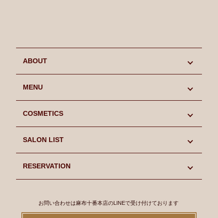
ABOUT
初めての方へ
MENU
キャンペーン情報
MENU
COSMETICS
スタッフ紹介
LIFCOOL
COSMETICS
SALON LIST
よくあるご質問
SINN PURETE
SINN PURETE
SALON LIST
RESERVATION
Blog
CHRISTINA
CHRISTINA
麻布十番本店
RESERVATION
お問い合わせは麻布十番本店のLINEで受け付けております