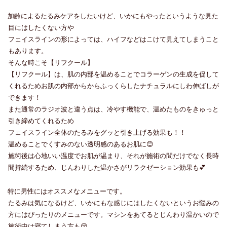
加齢によるたるみケアをしたいけど、いかにもやったというような見た
目にはしたくない方や
フェイスラインの形によっては、ハイフなどはこけて見えてしまうこと
もあります。
そんな時こそ【リフクール】
【リフクール】は、肌の内部を温めることでコラーゲンの生成を促して
くれるためお肌の内部からからふっくらしたナチュラルにしわ伸ばしが
できます！
また通常のラジオ波と違う点は、冷やす機能で、温めたものをきゅっと
引き締めてくれるため
フェイスライン全体のたるみをグッと引き上げる効果も！！
温めることでくすみのない透明感のあるお肌に😊
施術後は心地いい温度でお肌が温まり、それが施術の間だけでなく長時
間持続するため、じんわりした温かさがリラクゼーション効果も💕
特に男性にはオススメなメニューです。
たるみは気になるけど、いかにもな感じにはしたくないというお悩みの
方にはぴったりのメニューです。マシンをあてるとじんわり温かいので
施術中は寝てしまう方も😚