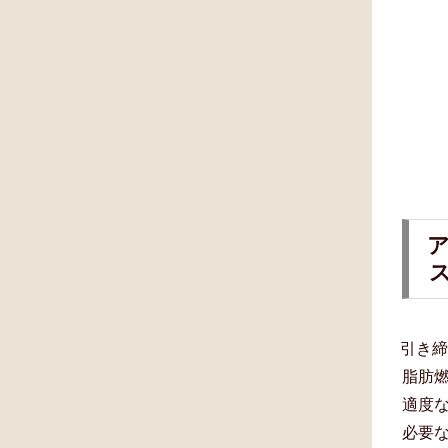
引き
脂肪
適度
必要