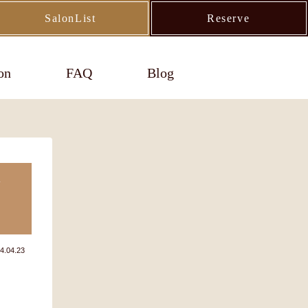
SalonList
Reserve
on
FAQ
Blog
メ
4.04.23