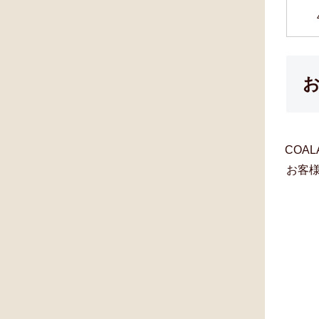
COA
お客