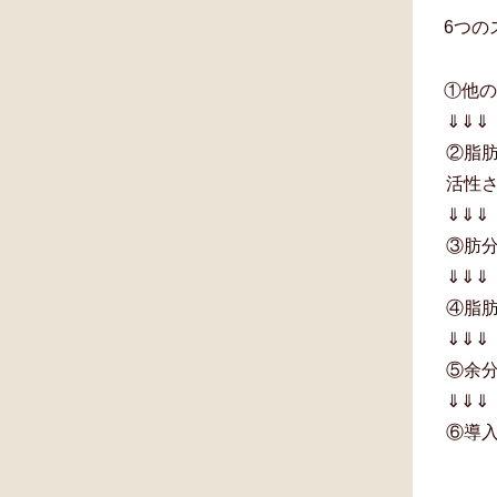
6つの
①他
⇓⇓⇓
②脂
活性
⇓⇓⇓
③肪
⇓⇓⇓
④脂
⇓⇓⇓
⑤余
⇓⇓⇓
⑥導