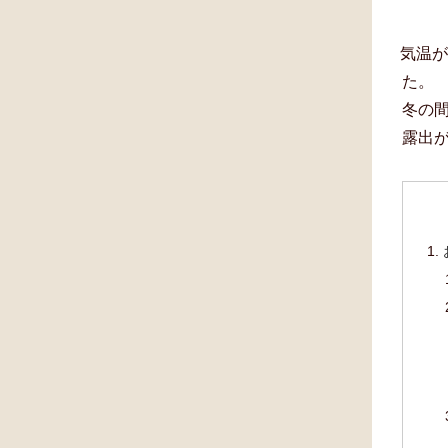
気温
た。
冬の
露出