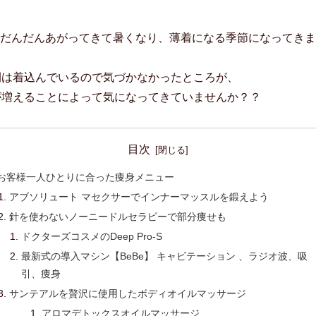
がだんだんあがってきて暑くなり、薄着になる季節になってき
間は着込んでいるので気づかなかったところが、
が増えることによって気になってきていませんか？？
目次
お客様一人ひとりに合った痩身メニュー
アブソリュート マセクサーでインナーマッスルを鍛えよう
針を使わないノーニードルセラピーで部分痩せも
ドクターズコスメのDeep Pro-S
最新式の導入マシン【BeBe】 キャビテーション 、ラジオ波、吸
引、痩身
サンテアルを贅沢に使用したボディオイルマッサージ
アロマデトックスオイルマッサージ