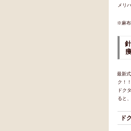
メリハ
※麻
最新
ク！
ドクタ
ると
ドク