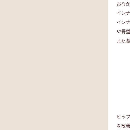
おな
イン
イン
や骨盤
また
ヒッ
を改