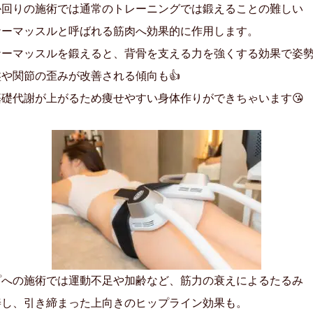
か回りの施術では通常のトレーニングでは鍛えることの難しい
ナーマッスルと呼ばれる筋肉へ効果的に作用します。
ナーマッスルを鍛えると、背骨を支える力を強くする効果で姿
や関節の歪みが改善される傾向も👍
基礎代謝が上がるため痩せやすい身体作りができちゃいます😘
プへの施術では運動不足や加齢など、筋力の衰えによるたるみ
善し、引き締まった上向きのヒップライン効果も。