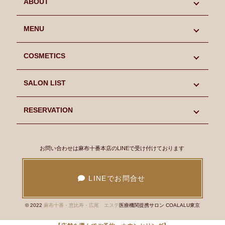
ABOUT
初めての方へ
MENU
キャンペーン情報
MENU
COSMETICS
スタッフ紹介
LIFCOOL
COSMETICS
SALON LIST
よくあるご質問
SINN PURETE
SINN PURETE
SALON LIST
RESERVATION
Blog
CHRISTINA
CHRISTINA
麻布十番本店
RESERVATION
お問い合わせは麻布十番本店のLINEで受け付けております
ギャラリー
Facial
アンストレス
恵比寿店
麻布十番本店 ご予約
LINEでお問合せ
会社概要
Body
ビオフィート
広尾店
恵比寿店 ご予約
© 2022
麻布十番・恵比寿・広尾 エステ
医療機関提携サロン COALALU東京
採用情報
Epilation
イラストリアス
広尾店 ご予約