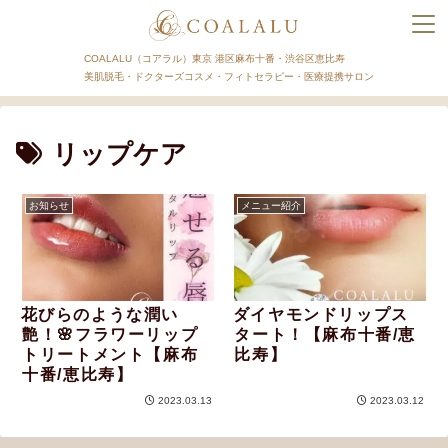
COALALU（コアラル）東京 港区麻布十番・渋谷区恵比寿
美肌脱毛・ドクターズコスメ・フィトセラピー・医療提携サロン
リップケア
お知らせ
メニュー紹介
花びらのような潤い
ダイヤモンドリップス
艶！🌸フラワーリップ
タート！【麻布十番/恵
トリートメント【麻布
比寿】
十番/恵比寿】
2023.03.13
2023.03.12