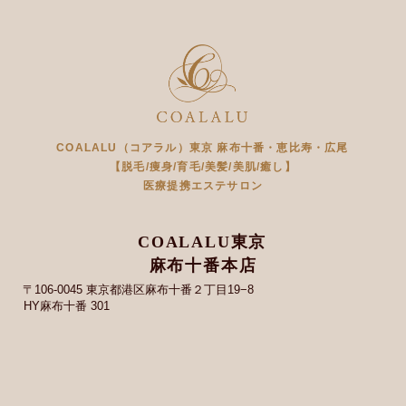
COALALU（コアラル）東京 麻布十番・恵比寿・広尾
【脱毛/痩身/育毛/美髪/美肌/癒し】
医療提携エステサロン
COALALU東京
麻布十番本店
〒106-0045 東京都港区麻布十番２丁目19−8
HY麻布十番 301