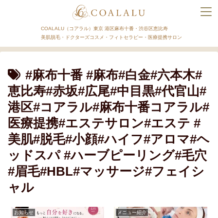
COALALU（コアラル）東京 港区麻布十番・渋谷区恵比寿
美肌脱毛・ドクターズコスメ・フィトセラピー・医療提携サロン
#麻布十番 #麻布#白金#六本木#
恵比寿#赤坂#広尾#中目黒#代官山#
港区#コアラル#麻布十番コアラル#
医療提携#エステサロン#エステ #
美肌#脱毛#小顔#ハイフ#アロマ#ヘ
ッドスパ #ハーブピーリング#毛穴
#眉毛#HBL#マッサージ#フェイシ
ャル
お知らせ
メニュー紹介