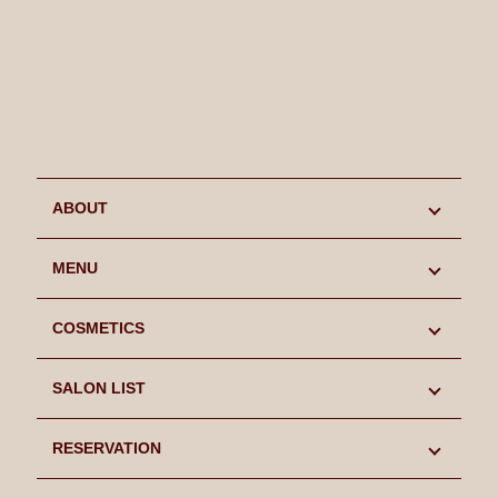
ABOUT
初めての方へ
MENU
キャンペーン情報
MENU
COSMETICS
スタッフ紹介
LIFCOOL
COSMETICS
SALON LIST
よくあるご質問
SINN PURETE
SINN PURETE
SALON LIST
RESERVATION