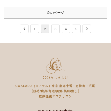
次のページ
1
2
3
4
5
COALALU（コアラル）東京 麻布十番・恵比寿・広尾
【脱毛/痩身/育毛/美髪/美肌/癒し】
医療提携エステサロン