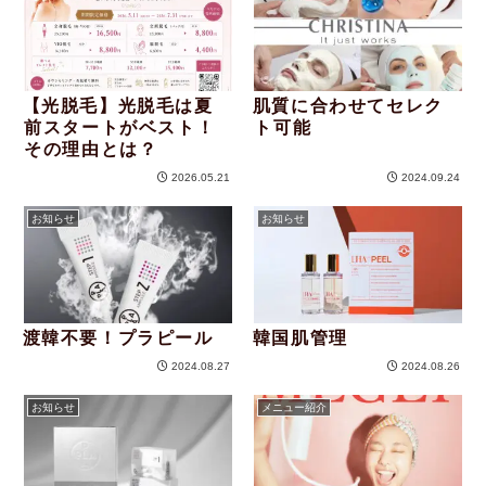
【光脱毛】光脱毛は夏
肌質に合わせてセレク
前スタートがベスト！
ト可能
その理由とは？
2026.05.21
2024.09.24
お知らせ
お知らせ
渡韓不要！プラピール
韓国肌管理
2024.08.27
2024.08.26
お知らせ
メニュー紹介