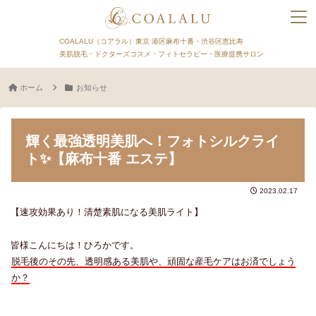
COALALU（コアラル）東京 港区麻布十番・渋谷区恵比寿
美肌脱毛・ドクターズコスメ・フィトセラピー・医療提携サロン
ホーム
お知らせ
輝く最強透明美肌へ！フォトシルクライ
ト✨【麻布十番 エステ】
2023.02.17
【速攻効果あり！清楚素肌になる美肌ライト】
皆様こんにちは！ひろかです。
脱毛後のその先、透明感ある美肌や、頑固な産毛ケアはお済でしょう
か？