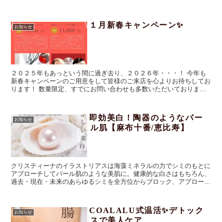
すね！...
１月新春キャンペーン✨
お知らせ
２０２５年もあっという間に過ぎ去り、２０２６年・・・！ 今年も
新春キャンペーンのご用意をして皆様のご来店を心よりお待ちしてお
ります！ 数量限定、すでにお問い合わせも多数いただいております
ので早めのご来店をお願いいたします！ ...
即効美白！陶器のようなパー
お知らせ
ル肌【麻布十番/恵比寿】
クリスティーナのイラストリアスは海藻ミネラルの力でシミのもとに
アプローチしてパール肌のような美肌に。健康的な白さはもちろん、
過去・現在・未来のあらゆるシミを全方位からブロック、アプローチ
ができる完璧な美肌を求めたトリートメントです。美白対策にぜひお
試しください。
COALALU式温活✨デトック
お知らせ
スで美人ケア