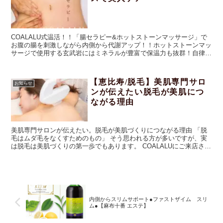
COALALU式温活！！「腸セラピー&ホットストーンマッサージ」で
お腹の腸を刺激しながら内側から代謝アップ！！ホットストーンマッ
サージで使用する玄武岩にはミネラルが豊富で保温力も抜群！自律神
経の調整はもちろん、体質改善効果もございます。ぜひ一度ご体感く
ださいませ！
【恵比寿/脱毛】美肌専門サロ
お知らせ
ンが伝えたい脱毛が美肌につ
ながる理由
美肌専門サロンが伝えたい。脱毛が美肌づくりにつながる理由 「脱
毛はムダ毛をなくすためのもの」 そう思われる方が多いですが、実
は脱毛は美肌づくりの第一歩でもあります。 COALALUにご来店され
るお客様の中にも、 * 毛穴...
内側からスリムサポート●ファストザイム スリ
ム●【麻布十番 エステ】