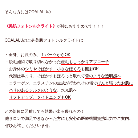
そんな方にはCOALALUの
《美肌フォトシルクライト》
が特におすすめです！！！
COALALUの全身美肌フォトシルクライトは
・全身、お顔のみ、
１パーツからOK
・脱毛施術で取り切れなかった
産毛もしっかりアプローチ
・お身体の
シミやそばかす、小さなほくろ
も照射OK
・代謝は早まり、そばかすもぽろっと取れて
雪のような透明感へ
・コラーゲン、エラスチンの生成が行われその場で
ぴんと張ったお肌に
・
ハリのあるシルクのような
、水光肌へ
・
リフトアップ、タイトニングもOK
どの部位に照射しても効果が出る優れもの！
他サロンで満足できなかった方にも安心の医療機関提携出力でご案内。
ぜひお試しくださいませ。