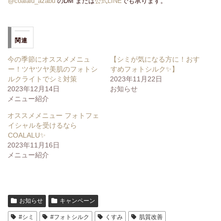
@coalalu_azabu
のDM または
公式LINE
でも承ります。
関連
今の季節にオススメメニュ
【シミが気になる方に！おす
ー！ツヤツヤ美肌のフォトシ
すめフォトシルク✨】
ルクライトでシミ対策
2023年11月22日
2023年12月14日
お知らせ
メニュー紹介
オススメメニュー フォトフェ
イシャルを受けるなら
COALALU✨
2023年11月16日
メニュー紹介
お知らせ
キャンペーン
#シミ
#フォトシルク
くすみ
肌質改善