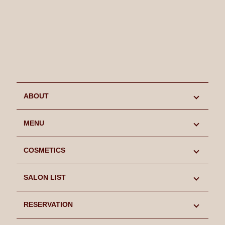
ABOUT
初めての方へ
MENU
キャンペーン情報
MENU
COSMETICS
スタッフ紹介
LIFCOOL
COSMETICS
SALON LIST
よくあるご質問
SINN PURETE
SINN PURETE
SALON LIST
RESERVATION