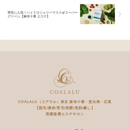
男性に人気！ハイドロジェリーマスク🌿スーパー
グリーン【麻布十番 エステ】
COALALU（コアラル）東京 麻布十番・恵比寿・広尾
【脱毛/痩身/育毛/美髪/美肌/癒し】
医療提携エステサロン