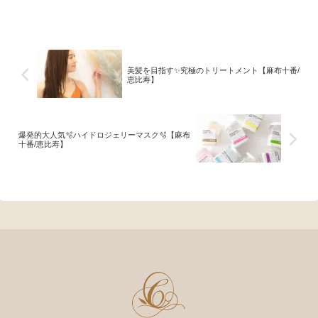
あてることによりコラ...
美髪を目指す✨究極のトリートメント【麻布十番/
恵比寿】
爆発的大人気🫧ハイドロジェリーマスク🫧【麻布
十番/恵比寿】