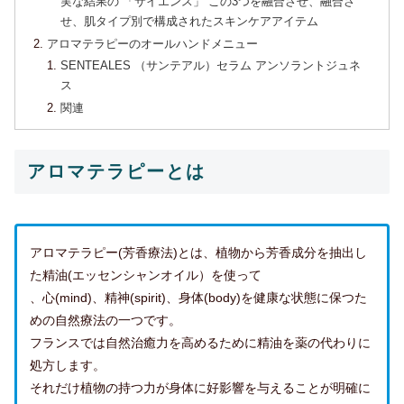
実な結果の 「サイエンス」 この3つを融合させ、融合さ
せ、肌タイプ別で構成されたスキンケアアイテム
アロマテラピーのオールハンドメニュー
SENTEALES （サンテアル）セラム アンソラントジュネ
ス
関連
アロマテラピーとは
アロマテラピー(芳香療法)とは、植物から芳香成分を抽出し
た精油(エッセンシャンオイル）を使って
、心(mind)、精神(spirit)、身体(body)を健康な状態に保つた
めの自然療法の一つです。
フランスでは自然治癒力を高めるために精油を薬の代わりに
処方します。
それだけ植物の持つ力が身体に好影響を与えることが明確に