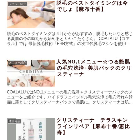
脱毛のベストタイミングは今
メニュー紹介
でしょ【麻布十番】
脱毛のベストタイミングは４月からがおすすめ、脱毛したいなと感じ
る夏前の今の時期から始めると いいこたくさん。 COALALU【コア
ラル】では 最新脱毛技術「FHR方式」の次世代脱毛マシンを使用
し、全身脱毛は もちろん、顔やVIO様々な部分脱毛が可能♪痛みもほ
とんどなし。効果実感が早い。夏でも脱毛OK。キッズ脱毛やメンズ
脱毛オススメ。仕上げにはハイドロジェリーマスクでもちすべ肌に。
人気NO,1メニュー☆つる艶肌
メニュー紹介
の毛穴洗浄+美肌パックのクリ
スティーナ
COALALUではNO,1メニューの毛穴洗浄＋クリスティーナパックのメ
ニューをご紹介です。ハイドラフェイシャル毛穴洗浄で毛穴汚れを綺
麗に落としてクリスティーナパックで美肌に。クリスティーナは肌診
断をして、アンストレス,イラストリアス,ビオフィート,コモデック
ス,フォーエバーヤングの中からお肌悩みを向上できるものをご提
案。サロンケアを持続させるためのホームケアも大切。本当にお肌に
クリスティーナ テラスキン
恵比寿店
良いものを使用してほしいという想いからラインナップは多く取り揃
ラインリペア【麻布十番/恵比
えております。
寿】