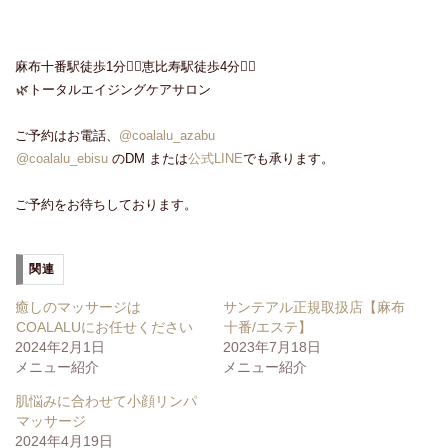
麻布十番駅徒歩1分🚶‍♀️恵比寿駅徒歩4分🚶‍♀️
🌿トータルエイジングケアサロン
ご予約はお電話、
@coalalu_azabu
@coalalu_ebisu
のDM または
公式LINE
でも承ります。
ご予約をお待ちしております。
関連
癒しのマッサージは
サンテアル正規取扱店【麻布
COALALUにお任せください
十番/エステ】
2024年2月1日
2023年7月18日
メニュー紹介
メニュー紹介
肌悩みに合わせて小顔リンパ
マッサージ
2024年4月19日