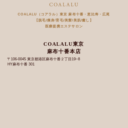
COALALU（コアラル）東京 麻布十番・恵比寿・広尾
【脱毛/痩身/育毛/美髪/美肌/癒し】
医療提携エステサロン
COALALU東京
麻布十番本店
〒106-0045 東京都港区麻布十番２丁目19−8
HY麻布十番 301