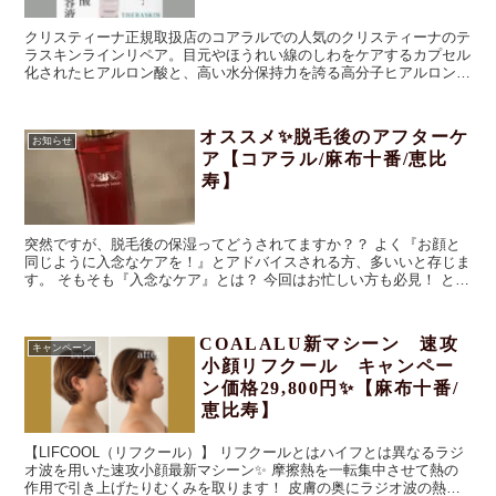
クリスティーナ正規取扱店のコアラルでの人気のクリスティーナのテ
ラスキンラインリペア。目元やほうれい線のしわをケアするカプセル
化されたヒアルロン酸と、高い水分保持力を誇る高分子ヒアルロン酸
の2種を配合していてる美容液。芸能人も多数御用達！！クリスティ
ーナ正規取扱店でぜひお求めください。
オススメ✨脱毛後のアフターケ
お知らせ
ア【コアラル/麻布十番/恵比
寿】
突然ですが、脱毛後の保湿ってどうされてますか？？ よく『お顔と
同じように入念なケアを！』とアドバイスされる方、多いいと存じま
す。 そもそも『入念なケア』とは？ 今回はお忙しい方も必見！ とに
かく楽に！早く終わる！ちゃんと保湿がで...
COALALU新マシーン 速攻
キャンペーン
小顔リフクール キャンペー
ン価格29,800円✨【麻布十番/
恵比寿】
【LIFCOOL（リフクール）】 リフクールとはハイフとは異なるラジ
オ波を用いた速攻小顔最新マシーン✨ 摩擦熱を一転集中させて熱の
作用で引き上げたりむくみを取ります！ 皮膚の奥にラジオ波の熱を