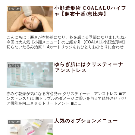
小顔造形術 COALALUハイフ
お知らせ
✨【麻布十番/恵比寿】
こんにちは！寒さが本格的になり、冬を感じる季節になりましたね♪
今回は大人気【小顔メニュー】のご紹介🎗️ 【COALALU小顔造形術】
切らないたるみ治療！ 4カートリッジをおひとりおひとりに合わせ...
ゆらぎ肌にはクリスティーナ
お知らせ
アンストレス
赤みや乾燥が気になる方必見👀 クリスティーナ アンストレス ◼︎ア
ンストレスとは 肌トラブルのダメージに潤いを与えて鎮静させ バリ
ア機能を向上させるトリートメント ◼︎こ...
人気のオプションメニュー
お知らせ