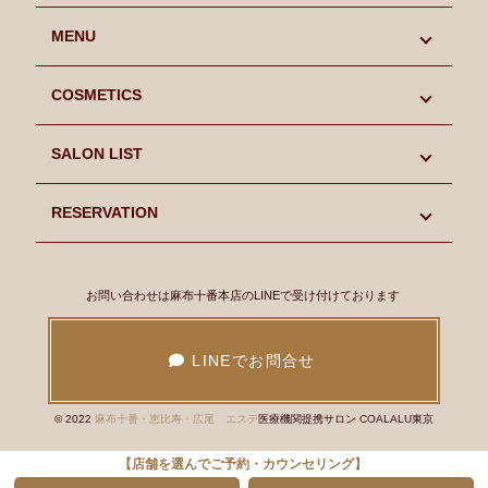
初めての方へ
MENU
キャンペーン情報
MENU
COSMETICS
スタッフ紹介
LIFCOOL
COSMETICS
SALON LIST
よくあるご質問
SINN PURETE
SINN PURETE
SALON LIST
RESERVATION
Blog
CHRISTINA
CHRISTINA
麻布十番本店
RESERVATION
お問い合わせは麻布十番本店のLINEで受け付けております
ギャラリー
Facial
アンストレス
恵比寿店
麻布十番本店 ご予約
LINEでお問合せ
会社概要
Body
ビオフィート
広尾店
恵比寿店 ご予約
© 2022
麻布十番・恵比寿・広尾 エステ
医療機関提携サロン COALALU東京
採用情報
Epilation
イラストリアス
広尾店 ご予約
【店舗を選んでご予約・カウンセリング】