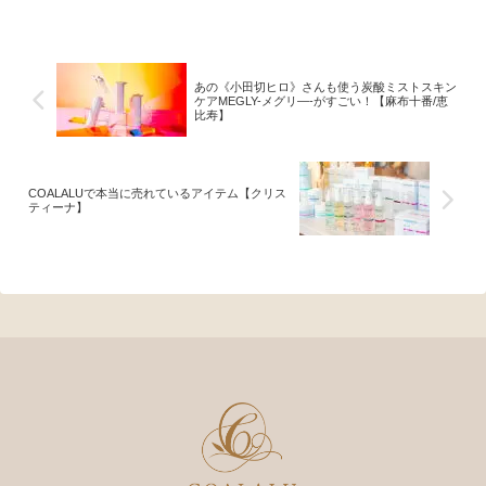
あの《小田切ヒロ》さんも使う炭酸ミストスキン
ケアMEGLY-メグリ―-がすごい！【麻布十番/恵
比寿】
COALALUで本当に売れているアイテム【クリス
ティーナ】