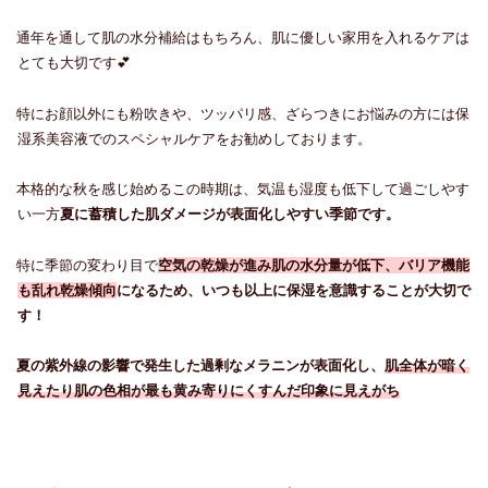
通年を通して肌の水分補給はもちろん、肌に優しい家用を入れるケアは
とても大切です💕
特にお顔以外にも粉吹きや、ツッパリ感、ざらつきにお悩みの方には保
湿系美容液でのスペシャルケアをお勧めしております。
本格的な秋を感じ始めるこの時期は、気温も湿度も低下して過ごしやす
い一方
夏に蓄積した肌ダメージが表面化しやすい季節です。
特に季節の変わり目で
空気の乾燥が進み肌の水分量が低下、バリア機能
も乱れ乾燥傾向
になるため、いつも以上に保湿を意識することが大切で
す！
夏の紫外線の影響で発生した過剰なメラニンが表面化し、
肌全体が暗く
見えたり
肌の色相が最も黄み寄りにくすんだ印象に見えがち