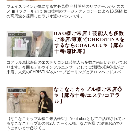
フェイスラインが気になる方必見🫣 当社開発のリフクールがオスス
メ ◼︎リフクールとは 独自技術のサージテクノロジーによる13.56MHz
の高周波を採用したラジオ派のマシンです。 ...
DAO様ご来店！芸能人も多数
キャンペーン
ご来店/東京でCHRISTINAを
するならCOALALU✨【麻布
十番/恵比寿】
コアラル恵比寿店のエステサロンは芸能人も多数ご来店いただいてお
ります。今回モデルやインフルエンサーとしてご活躍のDAO様がご
来店。人気のCHRISTINAのハーブピーリングとアロマヘッドスパと
毛穴洗浄を受けられました。DAO様のInstagramを見てのご来店でお
得なキャンペーンを実施中！！
なこなこカップル様ご来店💍
メニュー紹介
✨【麻布十番/エステ/コアラ
ル】
【なこなこカップル様ご来店👭🤍】 YouTuberとしてご活躍されてい
るなこなこカップルのお2人 こーくん様、なごみ様 ご結婚おめでと
うございます💍🤍 C...