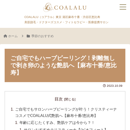
COALALU（コアラル）東京 港区麻布十番・渋谷区恵比寿
美肌脱毛・ドクターズコスメ・フィトセラピー・医療提携サロン
ホーム
季節のおすすめ
ご自宅でもハーブピーリング！剥離無し
で剥き卵のような艶肌へ【麻布十番/恵比
寿】
2023.10.09
目次
ご自宅でもサロンハーブピーリングが叶う！クリスティーナ
コスメでCOALALU式艶肌へ【麻布十番/恵比寿】
年齢に応じたくすみ、艶肌ケアは今から？！
サロンおすすめクリスティーナ【/ビオフィート】