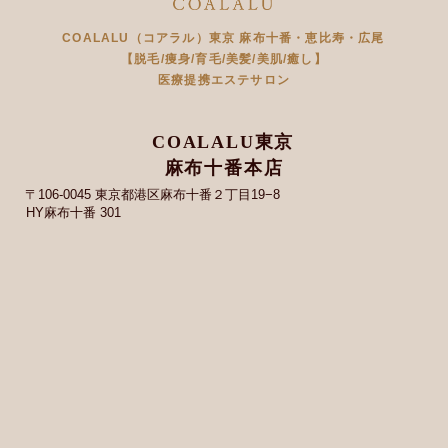
COALALU（コアラル）東京 麻布十番・恵比寿・広尾
【脱毛/痩身/育毛/美髪/美肌/癒し】
医療提携エステサロン
COALALU東京
麻布十番本店
〒106-0045 東京都港区麻布十番２丁目19−8
HY麻布十番 301