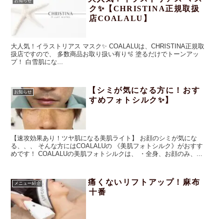
お知らせ
のお客様に最善なホームケアをご用意してお待ちしております。
ク✨【CHRISTINA正規取扱
店COALALU】
大人気！イラストリアス マスク✨ COALALUは、CHRISTINA正規取
扱店ですので、 多数商品お取り扱い有り🫧 塗るだけでトーンアッ
プ！ 白雪肌にな...
【シミが気になる方に！おす
お知らせ
すめフォトシルク✨】
【速攻効果あり！ツヤ肌になる美肌ライト】 お顔のシミが気にな
る、、、 そんな方にはCOALALUの 《美肌フォトシルク》がおすす
めです！ COALALUの美肌フォトシルクは、 ・全身、お顔のみ、...
痛くないリフトアップ！麻布
メニュー紹介
十番